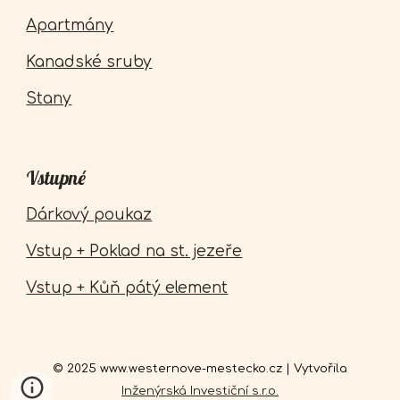
Apartmány
Kanadské sruby
Stany
Vstupné
Dárkový poukaz
Vstup + Poklad na st. jezeře
Vstup + Kůň pátý element
© 2025 www.westernove-mestecko.cz | Vytvořila
Inženýrská Investiční s.r.o.