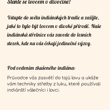
Staňte se lovcem v divočině!
Vstupte do světa indiánských tradic a zažijte,
jaké to bylo být lovcem v divoké přírodě. Naše
indiánská střelnice vás zavede do lesních
stezek, kde na vás čekají jedinečné výzvy.
Pod vedením zkušeného indiána:
Průvodce vás zasvětí do tajů lovu a ukáže
vám techniky střelby z luku, které používali
indiánští válečníci i lovci.