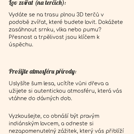
Lov zvířat (na terčích):
Vydáte se na trasu plnou 3D terčů v
podobě zvířat, které budete lovit. Dokážete
zasáhnout srnku, vlka nebo pumu?
Přesnost a trpělivost jsou klíčem k
úspěchu.
Prožijte atmosféru přírody:
Uslyšíte šum lesa, ucítíte vůni dřeva a
užijete si autentickou atmosféru, která vás
vtáhne do dávných dob.
Vyzkoušejte, co obnáší být pravým
indiánským lovcem, a odneste si
nezapomenutelný zážitek, který vás přiblíží