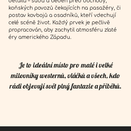
detailů – sudů a beden před obchody,
koňských povozů čekajících na pasažéry, či
postav kovbojů a osadníků, kteří vdechují
celé scéně život. Každý prvek je pečlivě
propracován, aby zachytil atmosféru zlaté
éry amerického Západu.
Je to ideální místo pro malé i velké
milovníky westernů, vláčků a všech, kdo
rádi objevují svět plný fantazie a příběhů.