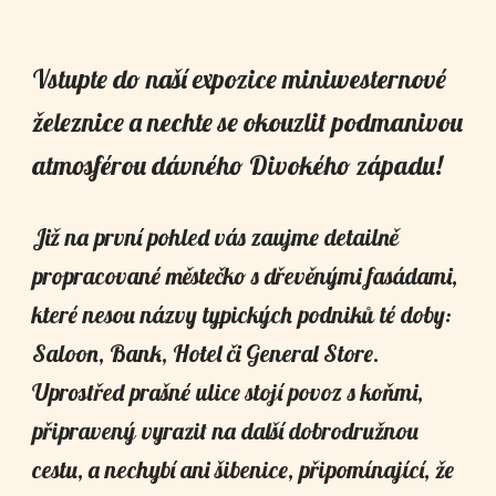
Vstupte do naší expozice
miniwesternové
železnice
a nechte se okouzlit podmanivou
atmosférou dávného Divokého západu!
Již na první pohled vás zaujme detailně
propracované městečko s dřevěnými fasádami,
které nesou názvy typických podniků té doby:
Saloon, Bank, Hotel či General Store.
Uprostřed prašné ulice stojí povoz s koňmi,
připravený vyrazit na další dobrodružnou
cestu, a nechybí ani šibenice, připomínající, že