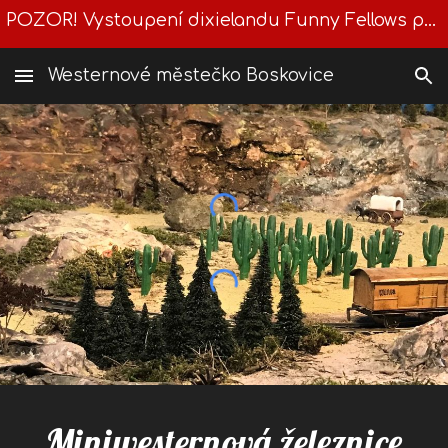
POZOR! Vystoupení dixielandu Funny Fellows přesunuto na 21.8.26
Skip to main content
Skip to navigation
Westernové městečko Boskovice
Miniwesternová železnice