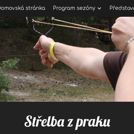
Domovská stránka
Program sezóny
Představ
ip to main content
Skip to navigat
Střelba z praku