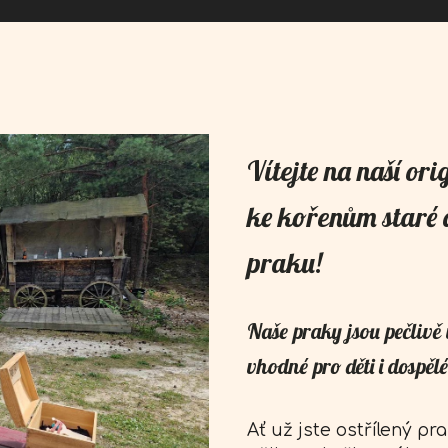
Vítejte na naší orig
ke kořenům staré d
praku!
Naše praky jsou pečlivě 
vhodné pro děti i dospělé
Ať už jste ostřílený pr