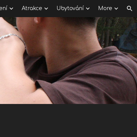
ení
Atrakce
Ubytování
More
ion