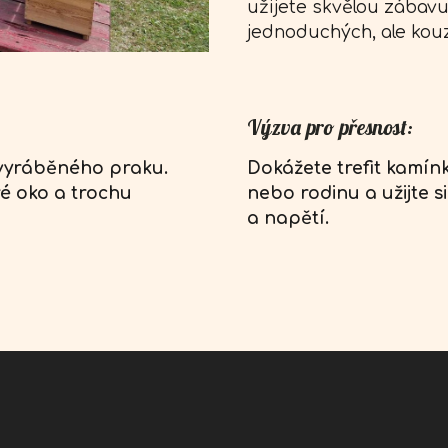
užijete skvělou zábavu
jednoduchých, ale kouz
Výzva pro přesnost:
 vyráběného praku.
Dokážete trefit kamín
ré oko a trochu
nebo rodinu a užijte 
a napětí.