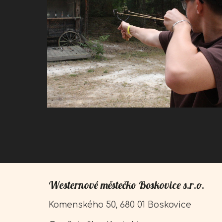
Westernové městečko Boskovice s.r.o.
Komenského 50, 680 01 Boskovice