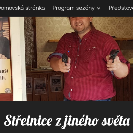
Domovská stránka
Program sezóny
Představ
ip to main content
Skip to navigat
Střelnice z jiného světa