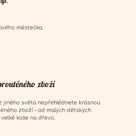
být.
nového městečka.
proutěného zboží
 z jiného světa nepřehlédnete krásnou
těného zboží – od malých dětských
 velké koše na dřevo.