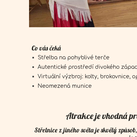
Co vás čeká
Střelba na pohyblivé terče
Autentické prostředí divokého zápa
Virtuální výzbroj: kolty, brokovnice,
Neomezená munice
Atrakce je vhodná pro
Střelnice z jiného světa je skvělý způso