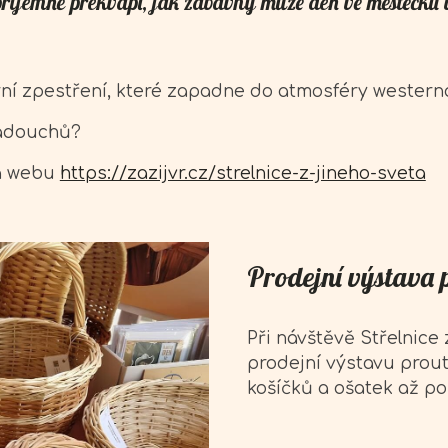
příjemně překvapí, jak zábavný může den ve městečku 
ní zpestření, které zapadne do atmosféry wester
padouchů?
na webu
https://zazijvr.cz/strelnice-z-jineho-sveta
Prodejní výstava 
Při návštěvě Střelnice
prodejní výstavu prou
košíčků a ošatek až po