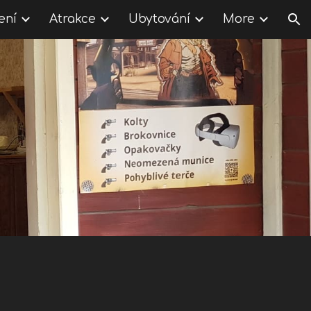
ení
Atrakce
Ubytování
More
ion