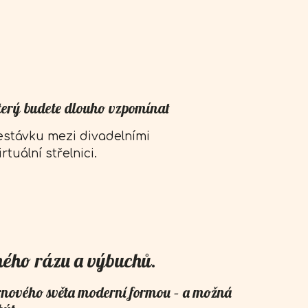
který budete dlouho vzpomínat
estávku mezi divadelními
tuální střelnici.
ětného rázu a výbuchů.
sternového světa moderní formou – a možná