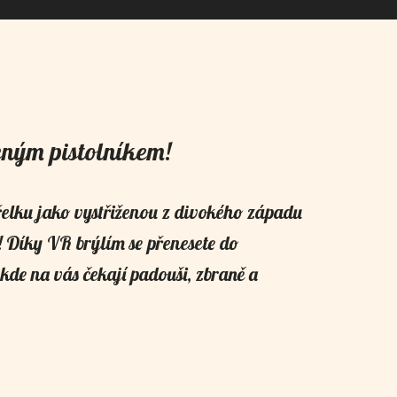
eným pistolníkem!
třelku jako vystřiženou z divokého západu
tě! Díky VR brýlím se přenesete do
kde na vás čekají padouši, zbraně a