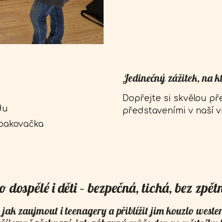
Jedinečný zážitek, na 
Dopřejte si skvělou př
du
představeními v naší vir
 opakovačka
 dospělé i děti – bezpečná, tichá, bez zp
b, jak zaujmout i teenagery a přiblížit jim kouzlo we