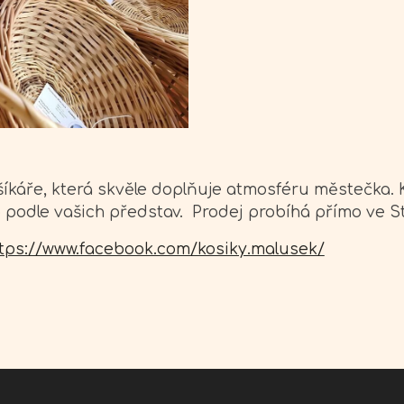
šíkáře, která skvěle doplňuje atmosféru městečka. 
podle vašich představ. Prodej probíhá přímo ve Stř
tps://www.facebook.com/kosiky.malusek/