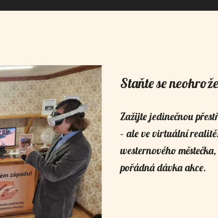
Staňte se neohrož
Zažijte jedinečnou přes
– ale ve virtuální reali
westernového městečka, 
pořádná dávka akce.