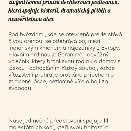
živými koňmi přináší dechberoucí podívanou,
která spojuje historii, dramatický příběh a
neuvěřitelnou akci.
Pod hvězdami, kde se otevřená prérie stává
živou arénou, se odehrává boj mezi
indiánským kmenem a nájezdníky z Evropy.
Hlavním hrdinou je Geronimo – odvážný
válečník, který brání svou rodinu a domov s
láskou i odhodláním. Každý souboj, každé
vítězství i prohra je protkána příběhem o
ztracené lásce, nezlomné víře a boji za
svobodu.
Naše jedinečné představení spojuje 14
majestátních koní, kteří svou hbitostí a