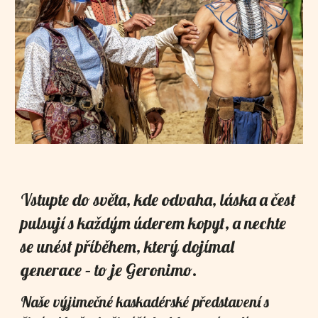
Vstupte do světa, kde odvaha, láska a čest
pulsují s každým úderem kopyt, a nechte
se unést příběhem, který dojímal
generace – to je Geronimo.
Naše výjimečné kaskadérské představení s