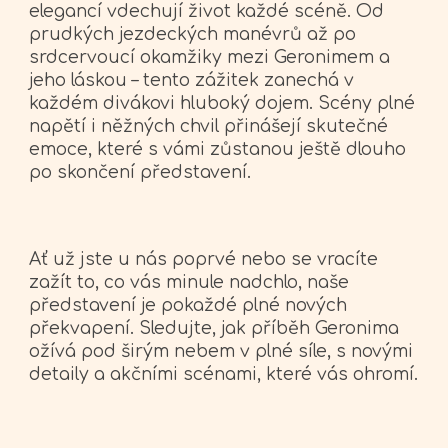
elegancí vdechují život každé scéně. Od
prudkých jezdeckých manévrů až po
srdcervoucí okamžiky mezi Geronimem a
jeho láskou – tento zážitek zanechá v
každém divákovi hluboký dojem. Scény plné
napětí i něžných chvil přinášejí skutečné
emoce, které s vámi zůstanou ještě dlouho
po skončení představení.
Ať už jste u nás poprvé nebo se vracíte
zažít to, co vás minule nadchlo, naše
představení je pokaždé plné nových
překvapení.
Sl
edujte, jak příběh Geronima
ožívá pod širým nebem v plné síle, s novými
detaily a akčními scénami, které vás ohromí.