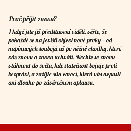
Proč přijít znovu?
I když jste již představení viděli, věřte, že
pokaždé se na jevišti objeví nové prvky – od
napínavých soubojů až po něžné chvilky, které
vás znovu a znovu uchvátí. Nechte se znovu
vtáhnout do světa, kde statečnost bojuje proti
bezpráví, a zažijte sílu emocí, která vás nepustí
ani dlouho po závěrečném aplausu.