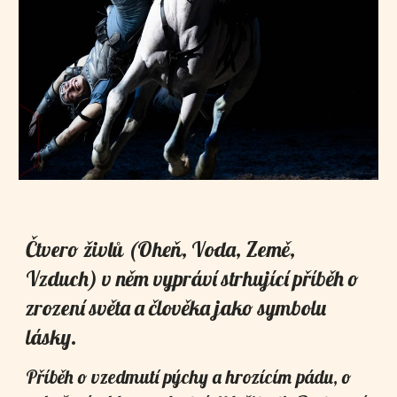
Čtvero živlů (Oheň, Voda, Země,
Vzduch) v něm vypráví strhující příběh o
zrození světa a člověka jako symbolu
lásky.
Příběh o vzedmutí pýchy a hrozícím pádu, o