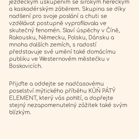
jezdeckým uskupením se širokým hereckým
a kaskadérským záběrem. Skupina se díky
nadšení pro svoje poslání a chuti se
vzdělávat postupně vyprofilovala ve
skutečný fenomén. Slaví úspěchy v Číně,
Rakousku, Německu, Polsku, Dánsku a
mnoha dalších zemích, s radostí
představuje své umění také domácímu
publiku ve Westernovém městečku v
Boskovicích.
Přijďte a oddejte se nadčasovému
poselství mýtického příběhu KŮŇ PÁTÝ
ELEMENT, který vás pohltí, a dopřejte
stejný nezapomenutelný zážitek také svým
blízkým.