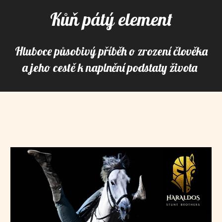
Kůň pátý element
Hluboce působivý příběh o zrození člověka
a jeho cestě k naplnění podstaty života