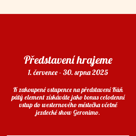
Představení hrajeme
1. července - 30. srpna 2025
K zakoupené vstupence na představení Kůň
pátý element získáváte jako bonus celodenní
vstup do westernového městečka včetně
jezdecké show Geronimo.