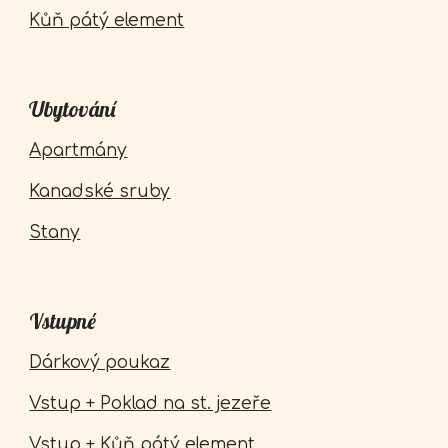
Kůň pátý element
Ubytování
Apartmány
Kanadské sruby
Stany
Vstupné
Dárkový poukaz
Vstup + Poklad na st. jezeře
Vstup + Kůň pátý element