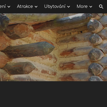
ení
Atrakce
Ubytování
More
ion