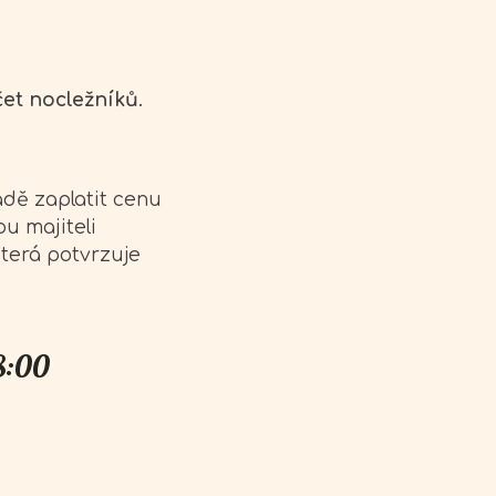
et nocležníků
.
dě zaplatit cenu
u majiteli
která potvrzuje
18:00