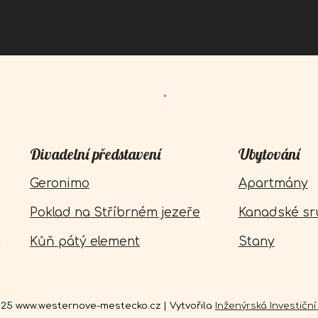
Divadelní představení
Ubytování
Geronimo
Apartmány
Poklad na Stříbrném jezeře
Kanadské sr
j
Kůň pátý element
Stany
25 www.westernove-mestecko.cz | Vytvořila
Inženýrská Investiční s