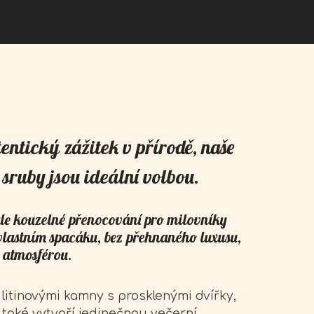
ntický zážitek v přírodě, naše
sruby jsou ideální volbou.
le kouzelné přenocování pro milovníky
 vlastním spacáku, bez přehnaného luxusu,
 atmosférou.
litinovými kamny s prosklenými dvířky,
e také vytvoří jedinečnou večerní