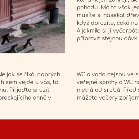
pohodu. Má to však jed
musíte si nasekat dřev
když dorazíte, čeká na
A jakmile si ji vyčerpá
připravit stejnou dávku
le jak se říká, dobrých
WC a voda nejsou ve sr
ich sem vejde u vás, to
veřejné sprchy a WC n
. Přijeďte si užít
metrů od srubů. Před s
praskajícího ohně v
můžete večery zpříjem