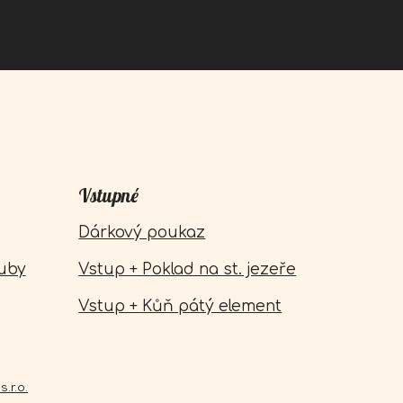
Vstupné
Dárkový poukaz
uby
Vstup + Poklad na st. jezeře
Vstup + Kůň pátý element
.r.o.