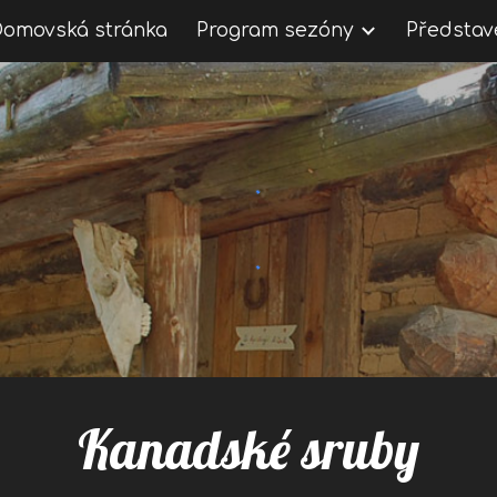
Domovská stránka
Program sezóny
Představ
ip to main content
Skip to navigat
Kanadské sruby