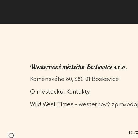
Westernové městečko Boskovice s.r.o.
Komenského 50, 680 01 Boskovice
O městečku
,
Kontakty
Wild West Times
- westernový zpravoda
© 20
Google Sites
Report abuse