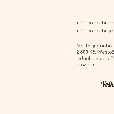
Cena srubu za
Cena srubu je 
Majitel jednoho
2 500 Kč
. Přesto
jednoho metru čt
pravidlo.
Vešk