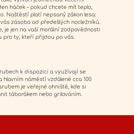
en háček – pokud chcete mít teplo,
o. Naštěstí platí nepsaný zákon lesa:
 vás zásoba od předešlých nocležníků.
te, je jen na vaší morální zodpovědnosti
 pro ty, kteří přijdou po vás.
ubech k dispozici a využívají se
a hlavním náměstí vzdálené cca 100
rubem je veřejné ohniště, kde si
nit táborákem nebo grilováním.